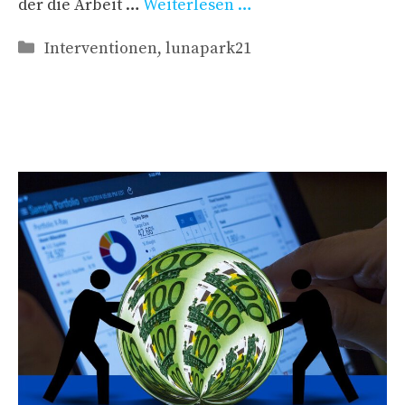
der die Arbeit …
Weiterlesen …
Kategorien
Interventionen
,
lunapark21