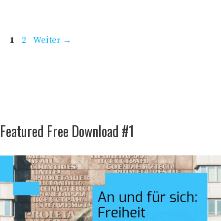
Seite
Seite
1
2
Weiter
→
Featured Free Download #1