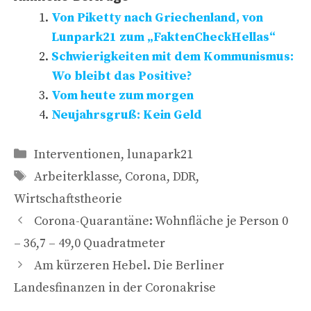
Von Piketty nach Griechenland, von
Lunpark21 zum „FaktenCheckHellas“
Schwierigkeiten mit dem Kommunismus:
Wo bleibt das Positive?
Vom heute zum morgen
Neujahrsgruß: Kein Geld
Kategorien
Interventionen
,
lunapark21
Schlagwörter
Arbeiterklasse
,
Corona
,
DDR
,
Wirtschaftstheorie
Corona-Quarantäne: Wohnfläche je Person 0
– 36,7 – 49,0 Quadratmeter
Am kürzeren Hebel. Die Berliner
Landesfinanzen in der Coronakrise