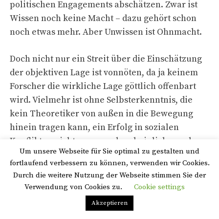
politischen Engagements abschätzen. Zwar ist
Wissen noch keine Macht – dazu gehört schon
noch etwas mehr. Aber Unwissen ist Ohnmacht.
Doch nicht nur ein Streit über die Einschätzung
der objektiven Lage ist vonnöten, da ja keinem
Forscher die wirkliche Lage göttlich offenbart
wird. Vielmehr ist ohne Selbsterkenntnis, die
kein Theoretiker von außen in die Bewegung
hinein tragen kann, ein Erfolg in sozialen
Konflikten nicht nur unwahrscheinlich, sondern
unmöglich. Diese Selbsterkenntnis wird so
verschieden ausfallen müssen, wie die Leute
selber unterschiedlich sind. Von ihr werden die
Ziele abhängen, die sie verfolgen. Und es
werden unterschiedliche Ziele sein, die in
Privacy & Cookies Policy