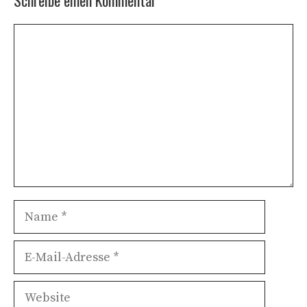
Schreibe einen Kommentar
Kommentar
Name
E-
Mail-
Adresse
Website