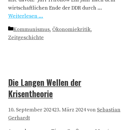
wirtschaftlichen Ende der DDR durch …
Weiterlesen …
Kategorien
Kommunismus
,
Ökonomiekritik
,
Zeitgeschichte
Die Langen Wellen der
Krisentheorie
10. September 2024
23. März 2024
von
Sebastian
Gerhardt