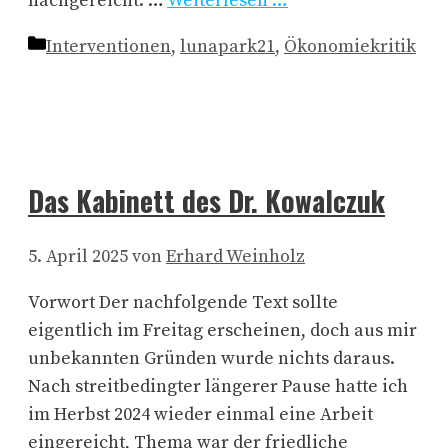
nachgereicht. …
Weiterlesen …
Kategorien
Interventionen
,
lunapark21
,
Ökonomiekritik
Das Kabinett des Dr. Kowalczuk
5. April 2025
von
Erhard Weinholz
Vorwort Der nachfolgende Text sollte
eigentlich im Freitag erscheinen, doch aus mir
unbekannten Gründen wurde nichts daraus.
Nach streitbedingter längerer Pause hatte ich
im Herbst 2024 wieder einmal eine Arbeit
eingereicht, Thema war der friedliche