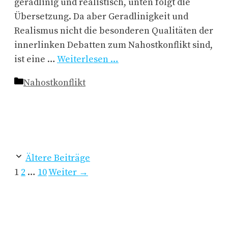
geradlinig und realistisch, unten folgt die
Übersetzung. Da aber Geradlinigkeit und
Realismus nicht die besonderen Qualitäten der
innerlinken Debatten zum Nahostkonflikt sind,
ist eine …
Weiterlesen …
Kategorien
Nahostkonflikt
Ältere Beiträge
Seite
Seite
Seite
1
2
…
10
Weiter
→