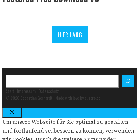
HIER LANG
Suchen
Start
|
Impressum
|
Datenschutz
© 2026 Sebastian Gerhardt | Made with love by
susero.cc
Schließen
Um unsere Webseite für Sie optimal zu gestalten
und fortlaufend verbessern zu können, verwenden
wir Cookies. Durch die weitere Nutzung der