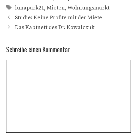
Schlagwörter
lunapark21
,
Mieten
,
Wohnungsmarkt
Studie: Keine Profite mit der Miete
Das Kabinett des Dr. Kowalczuk
Schreibe einen Kommentar
Kommentar