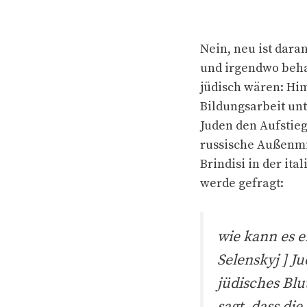
Nein, neu ist dara
und irgendwo behau
jüdisch wären: Him
Bildungsarbeit un
Juden den Aufstieg 
russische Außenmin
Brindisi in der it
werde gefragt:
wie kann es e
Selenskyj ] Ju
jüdisches Blu
sagt, dass die