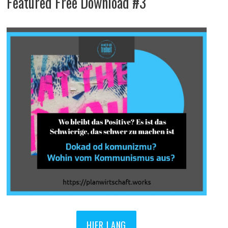
Featured Free Download #3
HIER LANG