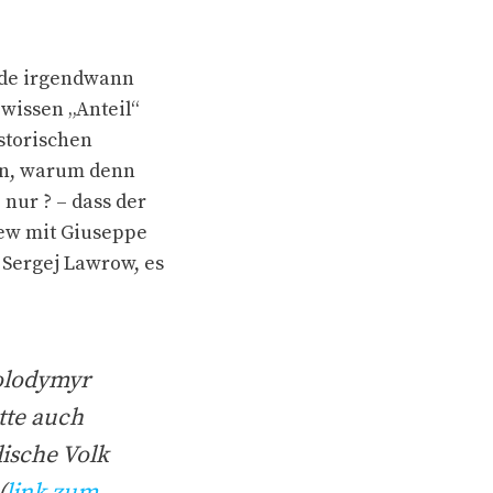
urde irgendwann
wissen „Anteil“
istorischen
gen, warum denn
 nur ? – dass der
iew mit Giuseppe
 Sergej Lawrow, es
Wolodymyr
atte auch
dische Volk
(
link zum