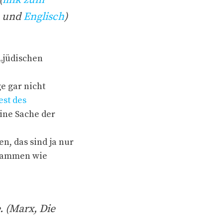
h
und
Englisch
)
 „jüdischen
e gar nicht
est des
eine Sache der
n, das sind ja nur
usammen wie
. (Marx, Die