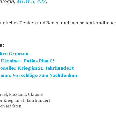
ologie,
MEW 3, 432
)
ndliches Denken und Reden und menschenfeindliche
e:
ihre Grenzen
 Ukraine – Putins Plan C?
ioneller Krieg im 21. Jahrhundert
union: Vorschläge zum Nachdenken
srael
,
Russland
,
Ukraine
er Krieg im 21. Jahrhundert
den Märkten