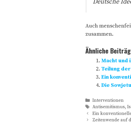
Deutsche Ide
Auch menschenfei
zusammen.
Ähnliche Beiträg
Macht und 
Teilung der
Ein konvent
Die Sowjet
Kategorien
Interventionen
Schlagwörter
Antisemitismus
,
I
Ein konventionell
Zeitenwende auf 