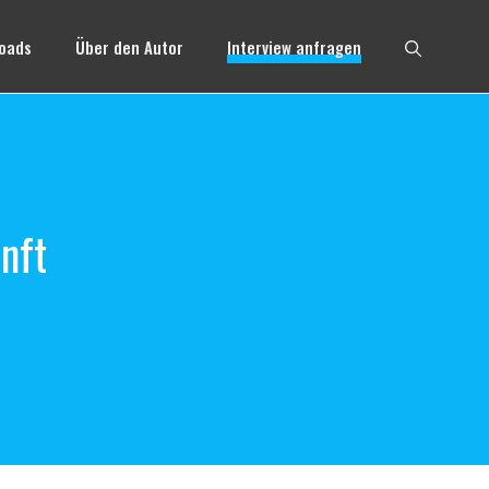
oads
Über den Autor
Interview anfragen
nft