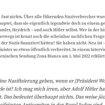
n fast nichts. Über alle führenden Naziverbrecher w
ptet, dass sie eigentlich irgendwie doch zu einem ge
mler, Heydrich – und auch Hitler selbst. Wer in der h
terwegs ist kennt auch die scheinbar sachlichen Fra
der Nazis finanziert hätten? Sie haben nicht. Neu ist –
ister so etwas öffentlich verbreitet. In einem Interv
alienischen Sendung Zona Bianca am 1. Mai 2022 erklärt
ine Nazifizierung geben, wenn er [Präsident 
de ist? Ich mag mich irren, aber Adolf Hitler h
t. Das bedeutet überhaupt nichts. Das weise jü
 eifrigsten Antisemiten in der Regel Juden sind. 