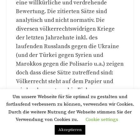
eine willkürliche und verdrehende
Bewertung. Die zitierten Sätze sind
analytisch und nicht normativ. Die
diversen völkerrechtswidrigen Kriege
der letzten Jahrzehnte inkl. des
laufenden Russlands gegen die Ukraine
(und der Türkei gegen Syrien und
Marokkos gegen die Polisario u.a.) zeigen
doch dass diese Sätze zutreffend sind:
Völkerrecht steht auf dem Papier und
wird zudem unterschiedlich
interpretiert, und es gibt jedenfalls keine
Um unsere Webseite für Sie optimal zu gestalten und
Instanz, die es ggf. durchsetzt, wenn sich
fortlaufend verbessern zu können, verwenden wir Cookies.
nicht mindestens alle Mitglieder des UN-
Durch die weitere Nutzung der Webseite stimmen Sie der
Sicherheitsrats einig sind, also
Verwendung von Cookies zu.
Cookie settings
mindestens dann nicht, wenn eines
Privacy & Cookies Policy