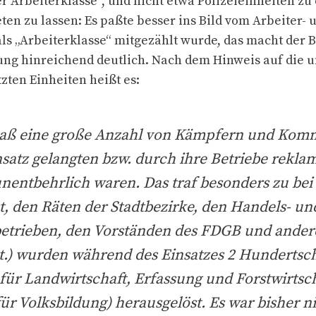
 Arbeiterklasse“, und nicht etwa Polizeieinheiten zu
en zu lassen: Es paßte besser ins Bild vom Arbeiter- 
als „Arbeiterklasse“ mitgezählt wurde, das macht der B
tung hinreichend deutlich. Nach dem Hinweis auf die
zten Einheiten heißt es:
daß eine große Anzahl von Kämpfern und Ko
satz gelangten bzw. durch ihre Betriebe rekla
 unentbehrlich waren. Das traf besonders zu bei
, den Räten der Stadtbezirke, den Handels- un
etrieben, den Vorständen des FDGB und andere
t.) wurden während des Einsatzes 2 Hundertsc
für Landwirtschaft, Erfassung und Forstwirtsc
ür Volksbildung) herausgelöst. Es war bisher ni