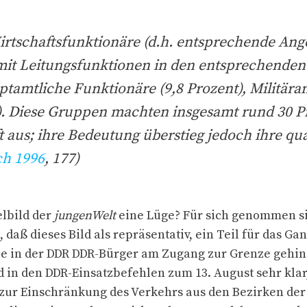
irtschaftsfunktionäre (d.h. entsprechende Ange
it Leitungsfunktionen in den entsprechenden
ptamtliche Funktionäre (9,8 Prozent), Militära
). Diese Gruppen machten insgesamt rund 30 P
t aus; ihre Bedeutung überstieg jedoch ihre qua
ch 1996
, 177)
elbild der
jungenWelt
eine Lüge? Für sich genommen si
, daß dieses Bild als repräsentativ, ein Teil für das G
wie in der DDR DDR-Bürger am Zugang zur Grenze gehin
d in den DDR-Einsatzbefehlen zum 13. August sehr klar
r Einschränkung des Verkehrs aus den Bezirken de