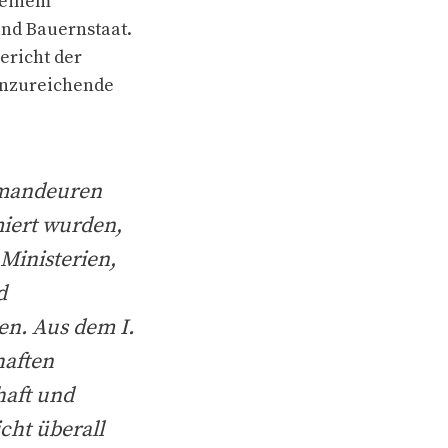
 einem
und Bauernstaat.
ericht der
 unzureichende
mmandeuren
miert wurden,
 Ministerien,
d
n. Aus dem I.
haften
haft und
cht überall