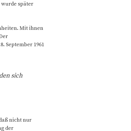
m wurde später
nheiten. Mit ihnen
 Der
8. September 1961
den sich
daß nicht nur
ng der