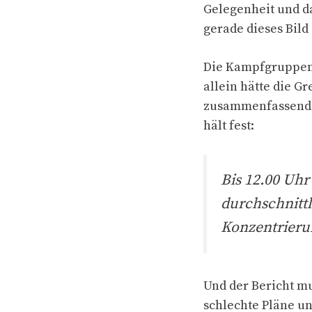
Gelegenheit und d
gerade dieses Bild
Die Kampfgruppen b
allein hätte die 
zusammenfassende 
hält fest:
Bis 12.00 Uh
durchschnittl
Konzentrieru
Und der Bericht m
schlechte Pläne u