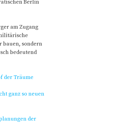
atischen Berlin
ürger am Zugang
ilitärische
r bauen, sondern
isch bedeutend
hof der Träume
icht ganz so neuen
gsplanungen der