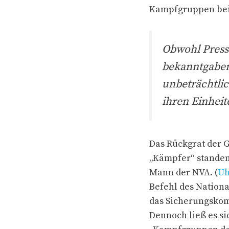
Kampfgruppen bei
Obwohl Press
bekanntgaben,
unbeträchtlic
ihren Einheit
Das Rückgrat der 
„Kämpfer“ standen
Mann der NVA. (
Uh
Befehl des Nationa
das Sicherungskomm
Dennoch ließ es s