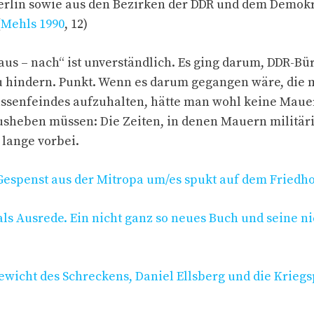
rlin sowie aus den Bezirken der DDR und dem Demokr
(
Mehls 1990
, 12)
aus – nach“ ist unverständlich. Es ging darum, DDR-B
u hindern. Punkt. Wenn es darum gegangen wäre, die m
assenfeindes aufzuhalten, hätte man wohl keine Maue
sheben müssen: Die Zeiten, in denen Mauern militär
 lange vorbei.
n Gespenst aus der Mitropa um/es spukt auf dem Fried
k als Ausrede. Ein nicht ganz so neues Buch und seine n
gewicht des Schreckens, Daniel Ellsberg und die Krie