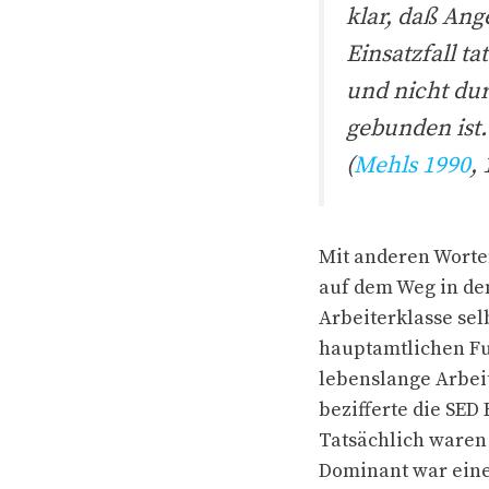
klar, daß An
Einsatzfall t
und nicht dur
gebunden ist.
(
Mehls 1990
, 
Mit anderen Worte
auf dem Weg in den
Arbeiterklasse sel
hauptamtlichen Fun
lebenslange Arbeit
bezifferte die SED
Tatsächlich waren 
Dominant war ein