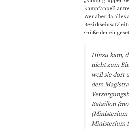
„Kampfgruppen der
Kampfappell antret
Wer aber da alles 
Bezirkseinsatzlei
Größe der eingeset
Hinzu kam, 
nicht zum Ein
weil sie dort
dem Magistrat
Versorgungsb
Bataillon (mo
(Ministerium 
Ministerium f