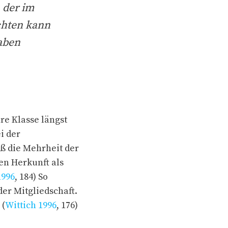
 der im
ichten kann
gaben
re Klasse längst
i der
aß die Mehrheit der
en Herkunft als
1996
, 184) So
der Mitgliedschaft.
 (
Wittich 1996
, 176)