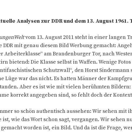
tuelle Analysen zur DDR und dem 13. August 1961. T
jungenWelt
vom 13. August 2011 steht in einer langen T
ie DDR mit genau diesem Bild Werbung gemacht: Ange
 Arbeiterklasse“ am Brandenburger Tor, nach Weste
tirn bietend: Die Klasse selbst in Waffen. Wenige Foto
tifaschistischen Schutzwall“, den Horst Sindermann 
ine Lüge war das nicht. Es hatten Männer der Kampfg
standen. Aber es ist wie mit vielen berühmten Bildern:
me korrekt angegeben sind, so fehlt doch der Kontext
mmer so schön authentisch aussehen: Wir sehen mit ih
 ist, wie das Wort schon sagt, vergangen. Wir sehen nu
gemacht worden ist, ein Bild. Und da ist die Frage, we