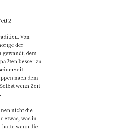
eil 2
radition. Von
hörige der
n gewandt, dem
s paßten besser zu
seinerzeit
ruppen nach dem
 Selbst wenn Zeit
.
nen nicht die
r etwas, was in
r hatte wann die